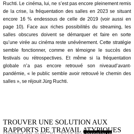
Ruchti.
Le
cinéma,
lui,
ne
s’est
pas
encore
pleinement
remis
de
la
crise,
la
fréquentation
des
salles
en
2023
se
situant
encore
16
%
en
dessous
de
celle
de
2019
(voir
aussi
en
page
10).
Face
aux
riches
possibilités
du
streaming,
les
salles
obscures
doivent
se
démarquer
et
faire
en
sorte
qu’une
virée
au
cinéma
reste
un
évènement.
Cette
stratégie
semble
fonctionner,
comme
en
témoigne
le
succès
des
festivals
ou
rétrospectives.
Et
même
si
la
fréquentation
globale
n’a
pas
encore
retrouvé
son
niveau
d’avant-
pandémie,
«
le
public
semble
avoir
retrouvé
le
chemin
des
salles
»,
se
réjouit
Jürg
Ruchti.
TROUVER UNE SOLUTION AUX
RAPPORTS DE TRAVAIL ATYPIQUES