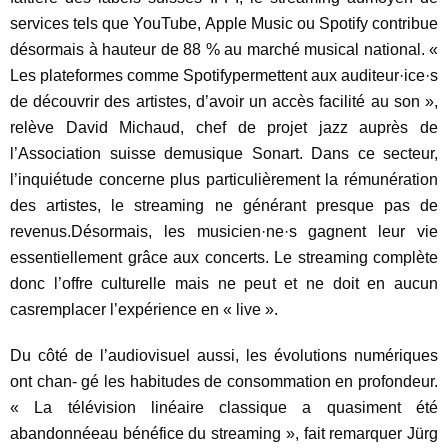
services tels que YouTube, Apple Music ou Spotify contribue
désormais à hauteur de 88 % au marché musical national. «
Les plateformes comme Spotifypermettent aux auditeur·ice·s
de découvrir des artistes, d’avoir un accès facilité au son »,
relève David Michaud, chef de projet jazz auprès de
l’Association suisse demusique Sonart. Dans ce secteur,
l’inquiétude concerne plus particulièrement la rémunération
des artistes, le streaming ne générant presque pas de
revenus.Désormais, les musicien·ne·s gagnent leur vie
essentiellement grâce aux concerts. Le streaming complète
donc l’offre culturelle mais ne peut et ne doit en aucun
casremplacer l’expérience en « live ».
Du
côté
de
l’audiovisuel
aussi,
les
évolutions
numériques
ont
chan-
gé
les
habitudes
de
consommation
en
profondeur.
«
La
télévision
linéaire
classique
a
quasiment
été
abandonnée
au
bénéfice
du
streaming
»,
fait
remarquer
Jürg