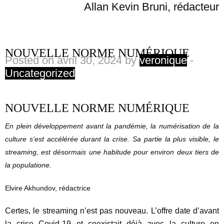
Allan Kevin Bruni, rédacteur
NOUVELLE NORME NUMÉRIQUE
Posted on avril 30, 2024 by
veronique
-
Uncategorized
NOUVELLE NORME NUMÉRIQUE
En plein développement avant la pandémie, la numérisation
de
la
culture
s’est
accélérée
durant
la
crise.
Sa
partie
la
plus
visible,
le
streaming,
est
désormais
une
habitude
pour
environ
deux
tiers
de
la
population
e
.
Elvire Akhundov, rédactrice
Certes, le streaming n’est pas nouveau. L’offre date d’avant
la crise Covid-19 et coexistait déjà avec la culture en