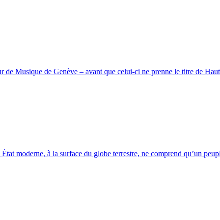
r de Musique de Genève – avant que celui-ci ne prenne le titre de Ha
 État moderne, à la surface du globe terrestre, ne comprend qu’un peu