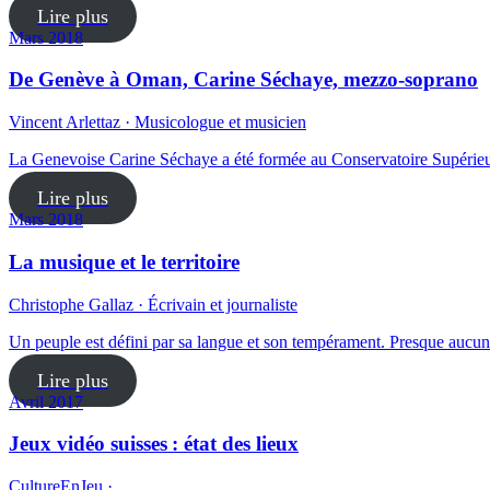
Lire plus
Mars 2018
De Genève à Oman, Carine Séchaye, mezzo-soprano
Vincent Arlettaz · Musicologue et musicien
La Genevoise Carine Séchaye a été formée au Conservatoire Supérieu
Lire plus
Mars 2018
La musique et le territoire
Christophe Gallaz · Écrivain et journaliste
Un peuple est défini par sa langue et son tempérament. Presque aucun
Lire plus
Avril 2017
Jeux vidéo suisses : état des lieux
CultureEnJeu ·