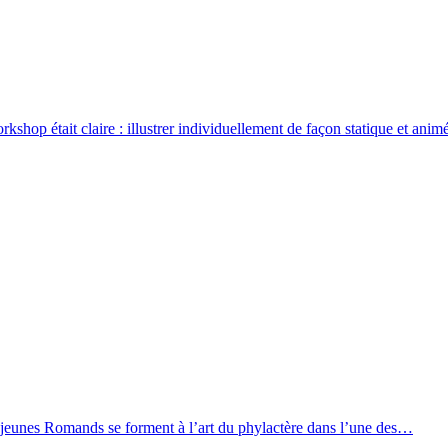
rkshop était claire : illustrer individuellement de façon statique et ani
 jeunes Romands se forment à l’art du phylactère dans l’une des…