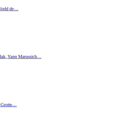
 World de…
endak, Yann Marussich…
la Grotte…