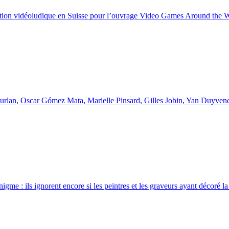
création vidéoludique en Suisse pour l’ouvrage Video Games Around the
 Furlan, Oscar Gómez Mata, Marielle Pinsard, Gilles Jobin, Yan Duyv
igme : ils ignorent encore si les peintres et les graveurs ayant décoré 