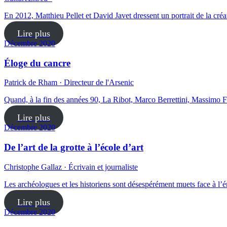
En 2012, Matthieu Pellet et David Javet dressent un portrait de la 
Lire plus
Décembre 2020
Éloge du cancre
Patrick de Rham · Directeur de l'Arsenic
Quand, à la fin des années 90, La Ribot, Marco Berrettini, Massimo
Lire plus
Décembre 2020
De l’art de la grotte à l’école d’art
Christophe Gallaz · Écrivain et journaliste
Les archéologues et les historiens sont désespérément muets face à l’én
Lire plus
Décembre 2020