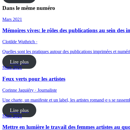
Dans le même numéro
Mars 2021
Mémoires vives: le rôles des publications au sein des in
Clotilde Wuthrich ·
Quelles sont les pratiques autour des publications imprimées et numéri
Lire plus
Mars 2021
Feux verts pour les artistes
Corinne Jaquiéry · Journaliste
Une charte, un manifeste et un label, les artistes romand·e·s se rassemb
Lire plus
Mars 2021
Mettre en lumière le travail des femmes artistes au qu