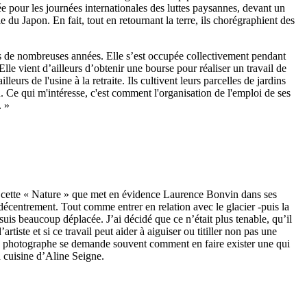
ée pour les journées internationales des luttes paysannes, devant un
du Japon. En fait, tout en retournant la terre, ils chorégraphient des
is de nombreuses années. Elle s’est occupée collectivement pendant
Elle vient d’ailleurs d’obtenir une bourse pour réaliser un travail de
urs de l'usine à la retraite. Ils cultivent leurs parcelles de jardins
n. Ce qui m'intéresse, c'est comment l'organisation de l'emploi de ses
. »
e à cette « Nature » que met en évidence Laurence Bonvin dans ses
décentrement. Tout comme entrer en relation avec le glacier -puis la
suis beaucoup déplacée. J’ai décidé que ce n’était plus tenable, qu’il
tiste et si ce travail peut aider à aiguiser ou titiller non pas une
 la photographe se demande souvent comment en faire exister une qui
 cuisine d’Aline Seigne.