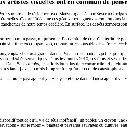
eux artistes visuelles ont en commun de pense
n. » Pour son projet de résidence avec Matza organisée par Séverin Guelp
éternelles. Contre l’idée que ces géants montagneux seront toujours là pu
cauchemar de notre temps accéléré. En surface, les dépôts sombres sont 
ées par un passé, un présent et l’obsession de ce qu’un territoire pour
ain si infime en comparaison, et pourtant responsable de sa fonte accél
gtemps. Elle qui a grandi dans le Valais se demandait, petite, pourquoi 
urs complexités sémantiques. Dans les années 2010, ses films et ses séri
tion. Dans
Post T
ō
hoku
, les efforts humains de reconstruction d’environ
’s land, j’avais parfois l’impression qu’une seconde catastrophe avait
s le mot « paysage » il y a « pays » et que dans « landscape » il y a « 
un dispositif tout ce qu’il y a de plus inoffensif : un papier, un crayon,
servations « sur le motif » -plantes et paysages sauvages ou cultivés- e