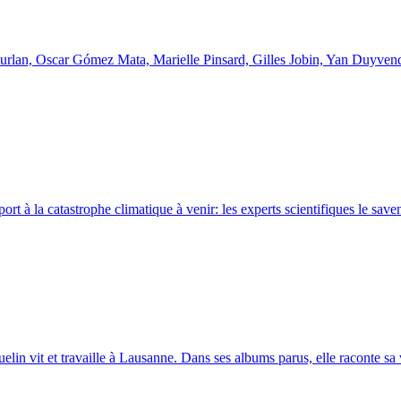
 Furlan, Oscar Gómez Mata, Marielle Pinsard, Gilles Jobin, Yan Duyv
port à la catastrophe climatique à venir: les experts scientifiques le sav
uelin vit et travaille à Lausanne. Dans ses albums parus, elle raconte s