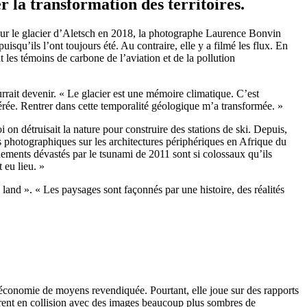
r la transformation des territoires.
a sur le glacier d’Aletsch en 2018, la photographe Laurence Bonvin
isqu’ils l’ont toujours été. Au contraire, elle y a filmé les flux. En
les témoins de carbone de l’aviation et de la pollution
rait devenir. « Le glacier est une mémoire climatique. C’est
érée. Rentrer dans cette temporalité géologique m’a transformée. »
on détruisait la nature pour construire des stations de ski. Depuis,
es photographiques sur les architectures périphériques en Afrique du
nements dévastés par le tsunami de 2011 sont si colossaux qu’ils
 eu lieu. »
land ». « Les paysages sont façonnés par une histoire, des réalités
 une économie de moyens revendiquée. Pourtant, elle joue sur des rapports
ntrent en collision avec des images beaucoup plus sombres de