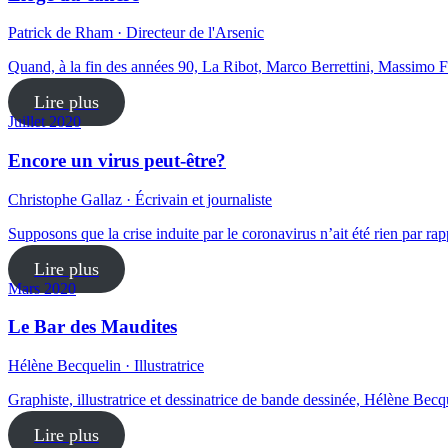
Patrick de Rham · Directeur de l'Arsenic
Quand, à la fin des années 90, La Ribot, Marco Berrettini, Massimo
Lire plus
Juillet 2020
Encore un virus peut-être?
Christophe Gallaz · Écrivain et journaliste
Supposons que la crise induite par le coronavirus n’ait été rien par rap
Lire plus
Mars 2020
Le Bar des Maudites
Hélène Becquelin · Illustratrice
Graphiste, illustratrice et dessinatrice de bande dessinée, Hélène Becq
Lire plus