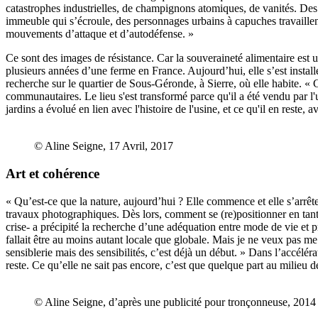
catastrophes industrielles, de champignons atomiques, de vanités. Des s
immeuble qui s’écroule, des personnages urbains à capuches travaillen
mouvements d’attaque et d’autodéfense. »
Ce sont des images de résistance. Car la souveraineté alimentaire est
plusieurs années d’une ferme en France. Aujourd’hui, elle s’est installé
recherche sur le quartier de Sous-Géronde, à Sierre, où elle habite. « C'
communautaires. Le lieu s'est transformé parce qu'il a été vendu par l'
jardins a évolué en lien avec l'histoire de l'usine, et ce qu'il en reste
© Aline Seigne, 17 Avril, 2017
Art et cohérence
« Qu’est-ce que la nature, aujourd’hui ? Elle commence et elle s’arrêt
travaux photographiques. Dès lors, comment se (re)positionner en tant 
crise- a précipité la recherche d’une adéquation entre mode de vie et p
fallait être au moins autant locale que globale. Mais je ne veux pas me p
sensiblerie mais des sensibilités, c’est déjà un début. » Dans l’accé
reste. Ce qu’elle ne sait pas encore, c’est que quelque part au milieu 
© Aline Seigne, d’après une publicité pour tronçonneuse, 2014