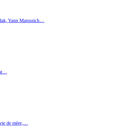
endak, Yann Marussich…
ent…
a vie de mère,…