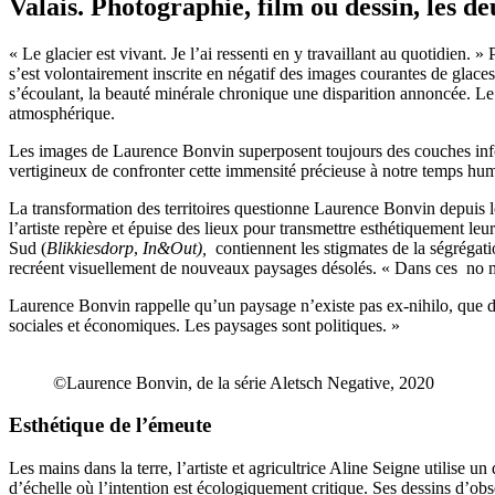
Valais. Photographie, film ou dessin, les d
« Le glacier est vivant. Je l’ai ressenti en y travaillant au quotidie
s’est volontairement inscrite en négatif des images courantes de glaces 
s’écoulant, la beauté minérale chronique une disparition annoncée. Le 
atmosphérique.
Les images de Laurence Bonvin superposent toujours des couches inform
vertigineux de confronter cette immensité précieuse à notre temps hum
La transformation des territoires questionne Laurence Bonvin depuis lon
l’artiste repère et épuise des lieux pour transmettre esthétiquement le
Sud (
Blikkiesdorp
,
In&Out),
contiennent les stigmates de la ségréga
recréent visuellement de nouveaux paysages désolés. « Dans ces no man
Laurence Bonvin rappelle qu’un paysage n’existe pas ex-nihilo, que dan
sociales et économiques. Les paysages sont politiques. »
©Laurence Bonvin, de la série Aletsch Negative, 2020
Esthétique de l’émeute
Les mains dans la terre, l’artiste et agricultrice Aline Seigne utilise 
d’échelle où l’intention est écologiquement critique. Ses dessins d’ob