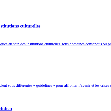
stitutions culturelles
ques au sein des institutions culturelles, tous domaines confondus ou pr
lent sous différentes « guidelines » pour affronter l’avenir et les crise
otidien