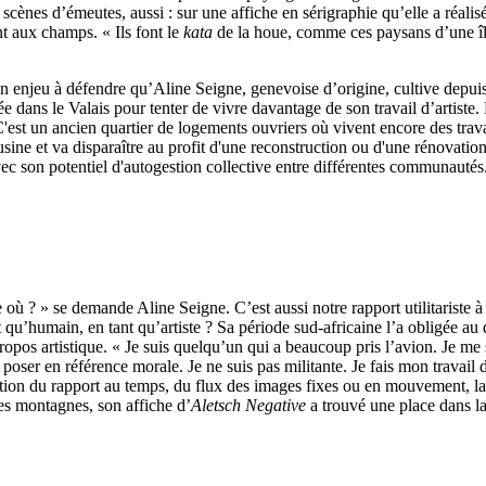
cènes d’émeutes, aussi : sur une affiche en sérigraphie qu’elle a réalis
t aux champs. « Ils font le
kata
de la houe, comme ces paysans d’une île 
 un enjeu à défendre qu’Aline Seigne, genevoise d’origine, cultive depu
e dans le Valais pour tenter de vivre davantage de son travail d’artiste. 
est un ancien quartier de logements ouvriers où vivent encore des travaille
usine et va disparaître au profit d'une reconstruction ou d'une rénovatio
, avec son potentiel d'autogestion collective entre différentes communautés
e où ? » se demande Aline Seigne. C’est aussi notre rapport utilitarist
qu’humain, en tant qu’artiste ? Sa période sud-africaine l’a obligée au 
ropos artistique. « Je suis quelqu’un qui a beaucoup pris l’avion. Je me 
oser en référence morale. Je ne suis pas militante. Je fais mon travail d’ar
lération du rapport au temps, du flux des images fixes ou en mouvement,
des montagnes, son affiche d’
Aletsch Negative
a trouvé une place dans la