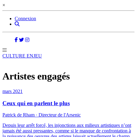
×
Connexion
CULTURE ENJEU
Artistes engagés
mars 2021
Ceux qui en parlent le plus
Patrick de Rham · Directeur de l'Arsenic
Depuis leur arrêt forcé, les injonctions aux milieux artistiques n’ont
jamais été aussi pressantes, comme si le manque de confrontation à
la puissance des oeuvres des artistes laissait actuellement le champ