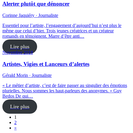
Alerter plutôt que dénoncer
Corinne Jaquiéry · Journaliste
Essentiel pour l’artiste, l’engagement d’aujourd’hui n’est plus le
même que celui d’hier. Trois jeunes créatrices et un créateur
romands en témoignent. Marre d’être anti…
Lire plus
Novembre 2018
Artistes, Vigies et Lanceurs d’alertes
Gérald Morin · Journaliste
« Le métier d’artiste, c’est de faire passer au singulier des émotions
plurielles. Nous sommes les haut-parleurs des anonymes. » Guy
Bedos De qui…
Lire plus
1
2
»