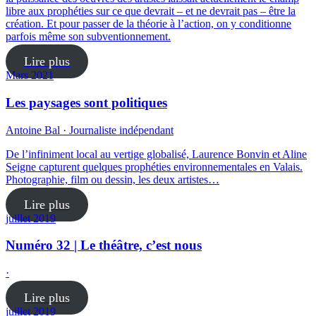
libre aux prophéties sur ce que devrait – et ne devrait pas – être la
création. Et pour passer de la théorie à l’action, on y conditionne
parfois même son subventionnement.
Lire plus
Mars 2021
Les paysages sont politiques
Antoine Bal · Journaliste indépendant
De l’infiniment local au vertige globalisé, Laurence Bonvin et Aline
Seigne capturent quelques prophéties environnementales en Valais.
Photographie, film ou dessin, les deux artistes…
Lire plus
juillet 2019
Numéro 32 | Le théâtre, c’est nous
·
Lire plus
juillet 2019