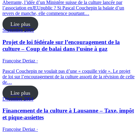
Aberrante, l’idée d’un Ministère suisse de la culture lancée par
l’association enJEUpublic ? Si Pascal Couchepin la balaie d’un
revers de manche, elle commence pourtant…
Lire plus
Septembre 2005
Projet de loi fédérale sur l’encouragement de la
culture – Coup de balai dans l’usine à gaz
Françoise Deriaz ·
Pascal Couchepin ne voulait pas d’une « coquille vide ». Le projet
de loi sur l’encouragement de la culture assorti de la révision de celle
de…
Lire plus
Décembre 2004
Financement de la culture à Lausanne – Taxe, impôt
et pique-assiettes
Françoise Deriaz ·