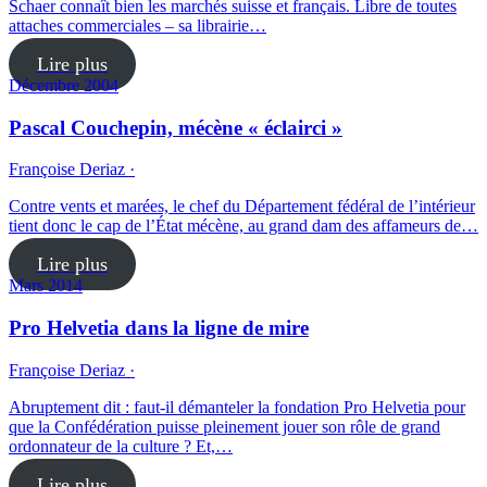
Schaer connaît bien les marchés suisse et français. Libre de toutes
attaches commerciales – sa librairie…
Lire plus
Décembre 2004
Pascal Couchepin, mécène « éclairci »
Françoise Deriaz ·
Contre vents et marées, le chef du Département fédéral de l’intérieur
tient donc le cap de l’État mécène, au grand dam des affameurs de…
Lire plus
Mars 2014
Pro Helvetia dans la ligne de mire
Françoise Deriaz ·
Abruptement dit : faut-il démanteler la fondation Pro Helvetia pour
que la Confédération puisse pleinement jouer son rôle de grand
ordonnateur de la culture ? Et,…
Lire plus