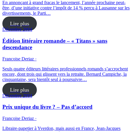
En annonçant à grand fracas le lancement, l’année prochaine peut-
être, d’une initiative contre l’impôt de 14 % perçu à Lausanne sur les
divertissements, le Parti…
Lire plus
Décembre 2004
Édition littéraire romande – « Titans » sans
descendance
Françoise Deriaz ·
Seuls quatre éditeurs littéraires professionnels romands s’accrochent
encore, dont trois qui glissent vers la retraite. Bernard Campiche, la
cinquantaine, sera bientôt seul à poursuivre…
Lire plus
Décembre 2004
Prix unique du livre ? – Pas d’accord
Françoise Deriaz ·
Libraire-papetier à Yverdon, mais aussi en France, Jean-Jacques