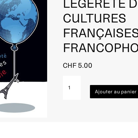
LÉGÈRETÉ D
CULTURES
FRANÇAISES
FRANCOPHO
CHF
5.00
quantité
de
Numéro
Ajouter au panier
28
|
L’insoutenable
légèreté
des
cultures
françaises
de