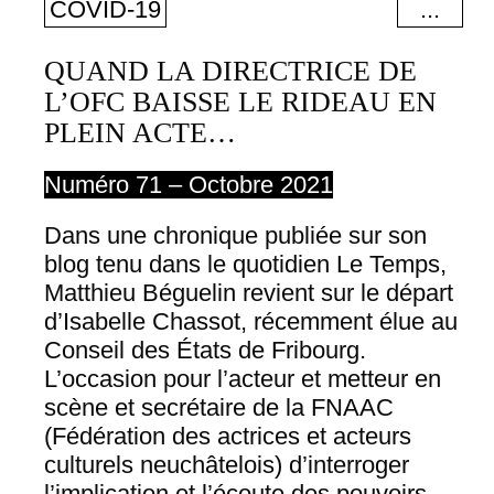
COVID-19
...
INDEMNITÉS COVID-19
QUAND LA DIRECTRICE DE
L’OFC BAISSE LE RIDEAU EN
POLITIQUE CULTURELLE
PLEIN ACTE…
POLITIQUE FÉDÉRALE
Numéro 71 – Octobre 2021
Dans une chronique publiée sur son
blog tenu dans le quotidien Le Temps,
Matthieu Béguelin revient sur le départ
d’Isabelle Chassot, récemment élue au
Conseil des États de Fribourg.
L’occasion pour l’acteur et metteur en
scène et secrétaire de la FNAAC
(Fédération des actrices et acteurs
culturels neuchâtelois) d’interroger
l’implication et l’écoute des pouvoirs