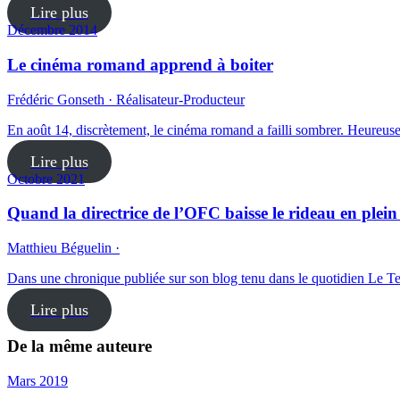
Lire plus
Décembre 2014
Le cinéma romand apprend à boiter
Frédéric Gonseth · Réalisateur-Producteur
En août 14, discrètement, le cinéma romand a failli sombrer. Heureus
Lire plus
Octobre 2021
Quand la directrice de l’OFC baisse le rideau en plei
Matthieu Béguelin ·
Dans une chronique publiée sur son blog tenu dans le quotidien Le T
Lire plus
De la même auteure
Mars 2019