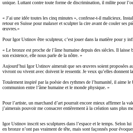
unique. Luttant contre toute forme de discrimination, il milite pour l’o
« J’ai une idée toutes les cinq minutes », confesse-t-il malicieux. Ins
retour en Suisse pour malaxer et sculpter la cire avant de couler ses 
œuvres.»
Pour Igor Ustinov être sculpteur, c’est jouer dans la matière pour y infi
« Le bronze est proche de l’âme humaine depuis des siècles. Il laiss
son existence, elle nous parle de la nôtre. »
Aujourd’hui Igor Ustinov aimerait que ses œuvres soient proposées au p
vivront ou vivent avec doivent le ressentir. Je veux qu’elles donnent l
Totalement inspiré par la poésie des rythmes de l’humanité, il aime le
communion entre l’âme humaine et le monde physique. »
Pour l’artiste, un marchand d’art pourrait encore mieux affirmer la val
j’aimerais pouvoir me consacrer entièrement à la création sans plus me
Igor Ustinov inscrit ses sculptures dans l’espace et le temps. Selon l
en bronze n’ont pas vraiment de tête, mais sont façonnés pour évoqu