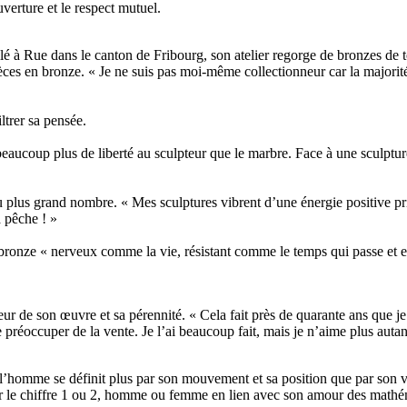
uverture et le respect mutuel.
tallé à Rue dans le canton de Fribourg, son atelier regorge de bronzes de
pièces en bronze. « Je ne suis pas moi-même collectionneur car la majorit
ltrer sa pensée.
e beaucoup plus de liberté au sculpteur que le marbre. Face à une scul
lus grand nombre. « Mes sculptures vibrent d’une énergie positive prima
a pêche ! »
 bronze « nerveux comme la vie, résistant comme le temps qui passe et e
eur de son œuvre et sa pérennité. « Cela fait près de quarante ans que je
 préoccuper de la vente. Je l’ai beaucoup fait, mais je n’aime plus autan
ui l’homme se définit plus par son mouvement et sa position que par son 
er le chiffre 1 ou 2, homme ou femme en lien avec son amour des math