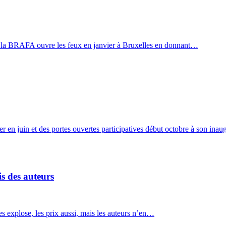
née, la BRAFA ouvre les feux en janvier à Bruxelles en donnant…
er en juin et des portes ouvertes participatives début octobre à son ina
s des auteurs
es explose, les prix aussi, mais les auteurs n’en…