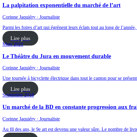
La palpitation exponentielle du marché de l’art
Corinne Jaquiéry · Journaliste
Parmi les foires d’art qui égrènent leurs éclats tout au long de l’an
Lire plus
Mars 2021
Le Théâtre du Jura en mouvement durable
Corinne Jaquiéry · Journaliste
Une tournée à bicyclette électrique dans tout le canton pour se présent
Lire plus
Septembre 2018
Un marché de la BD en constante progression aux frai
Corinne Jaquiéry · Journaliste
Au fil des ans, le 9e art est devenu une valeur sûre. Le nombre de livr