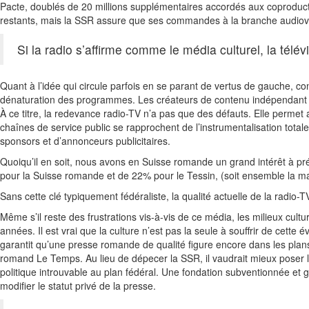
Pacte, doublés de 20 millions supplémentaires accordés aux coproduction
restants, mais la SSR assure que ses commandes à la branche audiovis
Si la radio s’affirme comme le média culturel, la télé
Quant à l’idée qui circule parfois en se parant de vertus de gauche, c
dénaturation des programmes. Les créateurs de contenu indépendant n’o
À ce titre, la redevance radio-TV n’a pas que des défauts. Elle permet a
chaînes de service public se rapprochent de l’instrumentalisation total
sponsors et d’annonceurs publicitaires.
Quoiqu’il en soit, nous avons en Suisse romande un grand intérêt à prés
pour la Suisse romande et de 22% pour le Tessin, (soit ensemble la ma
Sans cette clé typiquement fédéraliste, la qualité actuelle de la radio
Même s’il reste des frustrations vis-à-vis de ce média, les milieux cult
années. Il est vrai que la culture n’est pas la seule à souffrir de ce
garantit qu’une presse romande de qualité figure encore dans les plans 
romand Le Temps. Au lieu de dépecer la SSR, il vaudrait mieux poser l
politique introuvable au plan fédéral. Une fondation subventionnée et
modifier le statut privé de la presse.