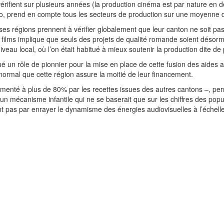
rifient sur plusieurs années (la production cinéma est par nature en den
o, prend en compte tous les secteurs de production sur une moyenne 
erses régions prennent à vérifier globalement que leur canton ne soit p
 films implique que seuls des projets de qualité romande soient désor
eau local, où l’on était habitué à mieux soutenir la production dite de 
oué un rôle de pionnier pour la mise en place de cette fusion des aide
normal que cette région assure la moitié de leur financement.
menté à plus de 80% par les recettes issues des autres cantons –, perm
un mécanisme infantile qui ne se baserait que sur les chiffres des popu
t pas par enrayer le dynamisme des énergies audiovisuelles à l’échell