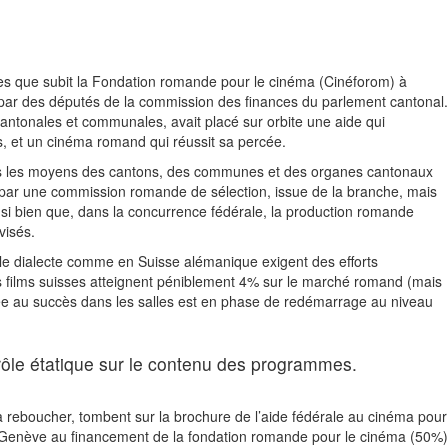
ces que subit la Fondation romande pour le cinéma (Cinéforom) à
 par des députés de la commission des finances du parlement cantonal.
cantonales et communales, avait placé sur orbite une aide qui
s, et un cinéma romand qui réussit sa percée.
tous les moyens des cantons, des communes et des organes cantonaux
 par une commission romande de sélection, issue de la branche, mais
 si bien que, dans la concurrence fédérale, la production romande
visés.
r le dialecte comme en Suisse alémanique exigent des efforts
es films suisses atteignent péniblement 4% sur le marché romand (mais
 liée au succès dans les salles est en phase de redémarrage au niveau
ntrôle étatique sur le contenu des programmes.
 reboucher, tombent sur la brochure de l’aide fédérale au cinéma pour
e Genève au financement de la fondation romande pour le cinéma (50%)