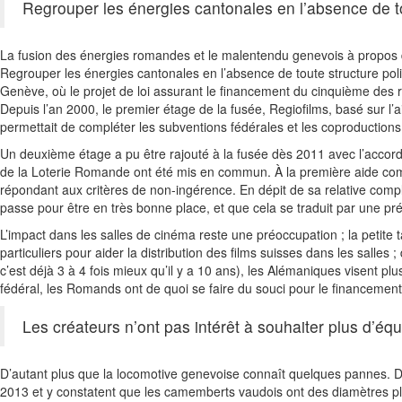
Regrouper les énergies cantonales en l’absence de to
La fusion des énergies romandes et le malentendu genevois à propos
Regrouper les énergies cantonales en l’absence de toute structure pol
Genève, où le projet de loi assurant le financement du cinquième des
Depuis l’an 2000, le premier étage de la fusée, Regiofilms, basé sur 
permettait de compléter les subventions fédérales et les coproduction
Un deuxième étage a pu être rajouté à la fusée dès 2011 avec l’acco
de la Loterie Romande ont été mis en commun. À la première aide com
répondant aux critères de non-ingérence. En dépit de sa relative comp
passe pour être en très bonne place, et que cela se traduit par une pr
L’impact dans les salles de cinéma reste une préoccupation ; la petite
particuliers pour aider la distribution des films suisses dans les sa
c’est déjà 3 à 4 fois mieux qu’il y a 10 ans), les Alémaniques visent 
fédéral, les Romands ont de quoi se faire du souci pour le financement 
Les créateurs n’ont pas intérêt à souhaiter plus d’éq
D’autant plus que la locomotive genevoise connaît quelques pannes. De
2013 et y constatent que les camemberts vaudois ont des diamètres p