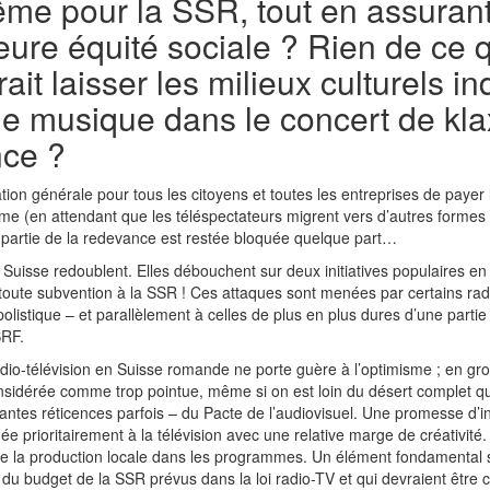
me pour la SSR, tout en assurant p
eure équité sociale ? Rien de ce 
it laisser les milieux culturels ind
 de musique dans le concert de kl
nce ?
gation générale pour tous les citoyens et toutes les entreprises de payer
erme (en attendant que les téléspectateurs migrent vers d’autres forme
 partie de la redevance est restée bloquée quelque part…
uisse redoublent. Elles débouchent sur deux initiatives populaires en c
ion toute subvention à la SSR ! Ces attaques sont menées par certains 
olistique – et parallèlement à celles de plus en plus dures d’une partie
SRF.
 radio-télévision en Suisse romande ne porte guère à l’optimisme ; en gro
onsidérée comme trop pointue, même si on est loin du désert complet qu’
étantes réticences parfois – du Pacte de l’audiovisuel. Une promesse d’
née prioritairement à la télévision avec une relative marge de créativi
e la production locale dans les programmes. Un élément fondamental sa
du budget de la SSR prévus dans la loi radio-TV et qui devraient être