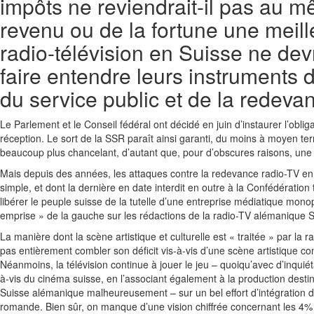
impôts ne reviendrait-il pas au mê
revenu ou de la fortune une meill
radio-télévision en Suisse ne devra
faire entendre leurs instruments
du service public et de la redeva
Le Parlement et le Conseil fédéral ont décidé en juin d’instaurer l’obli
réception. Le sort de la SSR paraît ainsi garanti, du moins à moyen t
beaucoup plus chancelant, d’autant que, pour d’obscures raisons, une
Mais depuis des années, les attaques contre la redevance radio-TV en S
simple, et dont la dernière en date interdit en outre à la Confédérat
libérer le peuple suisse de la tutelle d’une entreprise médiatique monop
emprise » de la gauche sur les rédactions de la radio-TV alémanique 
La manière dont la scène artistique et culturelle est « traitée » par la
pas entièrement combler son déficit vis-à-vis d’une scène artistique c
Néanmoins, la télévision continue à jouer le jeu – quoiqu’avec d’inqui
à-vis du cinéma suisse, en l’associant également à la production desti
Suisse alémanique malheureusement – sur un bel effort d’intégration d
romande. Bien sûr, on manque d’une vision chiffrée concernant les 4% 