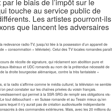
ar le biais de l’impôt sur le
qui touche au service public de
ifférents. Les artistes pourront-ils
axons que lancent les adversaires
 la redevance radio-TV, jusqu’ici liée à la possession d’un appareil de
s de « consommation » télévisée). Celui des TV locales romandes paraît
ours de récolte de signature, qui réclament son abolition pure et
radicaux-libéraux et UDC romands au nom de la prétendue nécessité de
 de la droite bourgeoise alémanique, contre la très fantaisiste «
s, si la radio s’affirme comme le média culturel, la télévision ne semble
on peut constater sur les chaînes privées du voisin français.
investissement qui permet à la SSR-SRG de remplir ses obligations vis-
té. Le tout débouchant – en Suisse romande et au Tessin mieux qu’en
ns lequel il n’y aurait pas de création audiovisuelle indépendante
 consacrés à des commandes extérieures. Mais, avec les 20 millions du