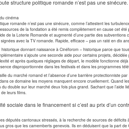
ute structure politique romande n’est pas une sinécure.
 du cinéma
itique romande n’est pas une sinécure, comme l’attestent les turbulen
 ressources de la fondation a été remis complètement en cause cet été
l’aide de la Loterie Romande et augmenté d’une partie des subventions 
s signées avec la TV romande. Rapide, efficace – pas un raté en dix an
rd historique donnant naissance à Cinéforom – historique parce que 
plémentaire s’ajoute une seconde aide pour certains projets, décidée
lexité et après quelques réglages de départ, le modèle fonctionne déjà
ésence disproportionnée dans les festivals et dans les programmes télé
 taille du marché romand et l’absence d’une barrière protectionniste pa
lles ; dans ce domaine les moyens manquent encore cruellement. Quand l
plus du double sur leur marché deux fois plus grand. Sachant que l’aide
de leurs films.
uité sociale dans le financement si c’est au prix d’un co
s députés cantonaux stressés, à la recherche de sources de déficits à
lus gros que les camemberts genevois. Ils en déduisent que la part d