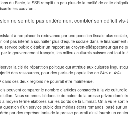
s du Pacte, la SSR remplit un peu plus de la moitié de cette obligation
uelle les couvrent.
vision ne semble pas entièrement combler son déficit vis-à
onsistant à remplacer la redevance par une ponction fiscale plus social
nt pas intérêt à souhaiter plus d’équité sociale dans le financement s
u service public d’établir un rapport au citoyen-téléspectateur qui ne pa
e par le gouvernement français, les milieux culturels suisses ont tout i
erver la clé de répartition politique qui attribue aux cultures linguist
jorité des ressources, pour des parts de population de 24% et 4%).
-TV dans ces deux régions ne pourrait être maintenue.
urels peuvent comparer le nombre d’articles consacrés à la vie culturell
tte évolution. Nous sommes ici dans le domaine de la presse privée domi
à moyen terme élaborés sur les bords de la Limmat. On a vu le sort rése
a question d’un service public des médias écrits romands, basé sur un
 gérée par des représentants de la presse pourrait ainsi fournir un c