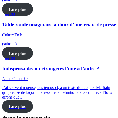
Lire plus
Juin 2008
Table ronde imaginaire autour d’une revue de presse
CultureEnJeu ·
(suite…)
Lire plus
Juin 2008
Indispensables ou étrangères l’une à l’autre ?
Anne Cuneo† ·
J’ai souvent repensé, ces temps-ci, à un texte de Jacques Maritain
qui précise de façon intéressante la définition de la culture. « Nous
dirons que…
Lire plus