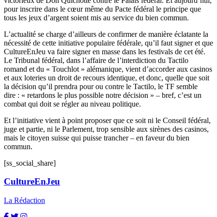
victorieux de Don Quichotte contre le Palais fédéral. Et aujourd’hui,
pour inscrire dans le cœur même du Pacte fédéral le principe que
tous les jeux d’argent soient mis au service du bien commun.
L’actualité se charge d’ailleurs de confirmer de manière éclatante la
nécessité de cette initiative populaire fédérale, qu’il faut signer et que
CultureEnJeu va faire signer en masse dans les festivals de cet été.
Le Tribunal fédéral, dans l’affaire de l’interdiction du Tactilo
romand et du « Touchlot » alémanique, vient d’accorder aux casinos
et aux loteries un droit de recours identique, et donc, quelle que soit
la décision qu’il prendra pour ou contre le Tactilo, le TF semble
dire : « retardons le plus possible notre décision » – bref, c’est un
combat qui doit se régler au niveau politique.
Et l’initiative vient à point proposer que ce soit ni le Conseil fédéral,
juge et partie, ni le Parlement, trop sensible aux sirènes des casinos,
mais le citoyen suisse qui puisse trancher – en faveur du bien
commun.
[ss_social_share]
CultureEnJeu
La Rédaction