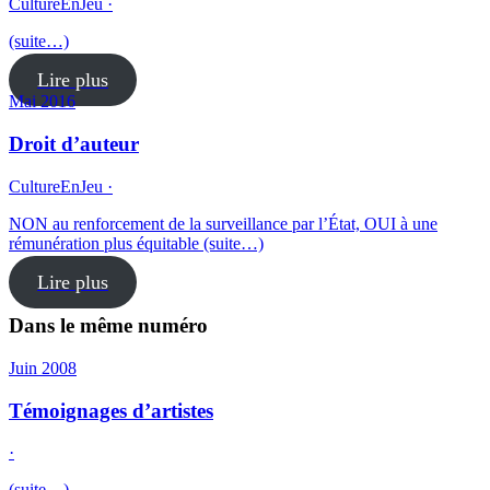
CultureEnJeu ·
(suite…)
Lire plus
Mai 2016
Droit d’auteur
CultureEnJeu ·
NON au renforcement de la surveillance par l’État, OUI à une
rémunération plus équitable (suite…)
Lire plus
Dans le même numéro
Juin 2008
Témoignages d’artistes
·
(suite…)