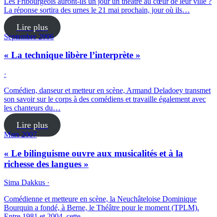
Les Fribourgeois auront-ils un jour un théâtre au cœur de leur ville ?
La réponse sortira des urnes le 21 mai prochain, jour où ils…
Lire plus
Septembre 2006
« La technique libère l’interprète »
·
Comédien, danseur et metteur en scène, Armand Deladoey transmet
son savoir sur le corps à des comédiens et travaille également avec
les chanteurs du…
Lire plus
Mars 2007
« Le bilinguisme ouvre aux musicalités et à la
richesse des langues »
Sima Dakkus ·
Comédienne et metteure en scène, la Neuchâteloise Dominique
Bourquin a fondé, à Berne, le Théâtre pour le moment (TPLM).
Entre 1981 et 2004, cette…