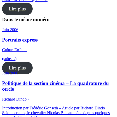
Lire plus
Dans le même numéro
Juin 2006
Portraits express
CultureEnJeu ·
(suite…)
Lire plus
Juin 2006
Politique de la section cinéma – La quadrature du
cercle
Richard Dindo ·
Introduction par Frédéric Gonseth – Article par Richard Dindo
Selon certains, le chevalier Nicolas Bideau mène depuis quelques