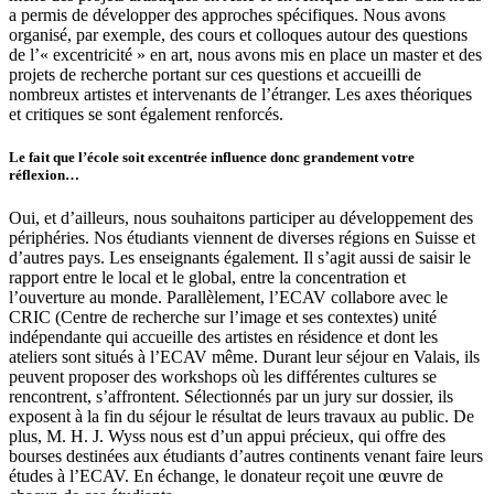
a permis de développer des approches spécifiques. Nous avons
organisé, par exemple, des cours et colloques autour des questions
de l’« excentricité » en art, nous avons mis en place un master et des
projets de recherche portant sur ces questions et accueilli de
nombreux artistes et intervenants de l’étranger. Les axes théoriques
et critiques se sont également renforcés.
Le fait que l’école soit excentrée influence donc grandement votre
réflexion…
Oui, et d’ailleurs, nous souhaitons participer au développement des
périphéries. Nos étudiants viennent de diverses régions en Suisse et
d’autres pays. Les enseignants également. Il s’agit aussi de saisir le
rapport entre le local et le global, entre la concentration et
l’ouverture au monde. Parallèlement, l’ECAV collabore avec le
CRIC (Centre de recherche sur l’image et ses contextes) unité
indépendante qui accueille des artistes en résidence et dont les
ateliers sont situés à l’ECAV même. Durant leur séjour en Valais, ils
peuvent proposer des work­shops où les diffé­rentes cultures se
rencontrent, s’affrontent. Sélectionnés par un jury sur dossier, ils
exposent à la fin du séjour le résultat de leurs travaux au public. De
plus, M. H. J. Wyss nous est d’un appui précieux, qui offre des
bourses destinées aux étudiants d’autres continents venant faire leurs
études à l’ECAV. En échange, le donateur reçoit une œuvre de