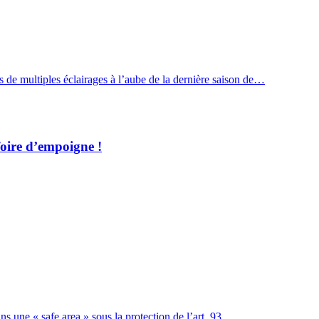
ias de multiples éclairages à l’aube de la dernière saison de…
foire d’empoigne !
s une « safe area » sous la protection de l’art. 93…