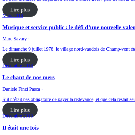
Lire plus
Mars 2018
Musique et service public : le défi d’une nouvelle vale
Marc Savary ·
Le dimanche 9 juillet 1978, le village nord-vaudois de Champ-vent ét
Lire plus
Décembre 2018
Le chant de nos mers
Daniele Finzi Pasca ·
S’il n’était pas obligatoire de payer la redevance, et que cela restait 
Lire plus
Décembre 2018
Il était une fois