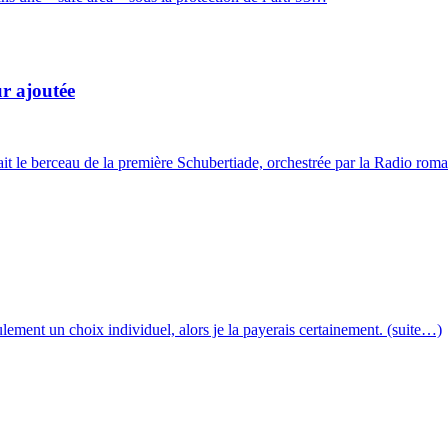
ur ajoutée
ait le berceau de la première Schubertiade, orchestrée par la Radio ro
seulement un choix individuel, alors je la payerais certainement. (suite…)