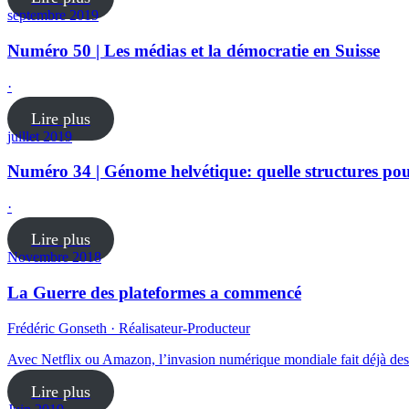
septembre 2019
Numéro 50 | Les médias et la démocratie en Suisse
·
Lire plus
juillet 2019
Numéro 34 | Génome helvétique: quelle structures pou
·
Lire plus
Novembre 2018
La Guerre des plateformes a commencé
Frédéric Gonseth · Réalisateur-Producteur
Avec Netflix ou Amazon, l’invasion numérique mondiale fait déjà des 
Lire plus