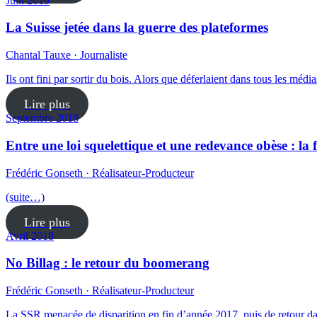
Juin 2019
La Suisse jetée dans la guerre des plateformes
Chantal Tauxe · Journaliste
Ils ont fini par sortir du bois. Alors que déferlaient dans tous les méd
Lire plus
Septembre 2018
Entre une loi squelettique et une redevance obèse : la 
Frédéric Gonseth · Réalisateur-Producteur
(suite…)
Lire plus
Avril 2018
No Billag : le retour du boomerang
Frédéric Gonseth · Réalisateur-Producteur
La SSR menacée de disparition en fin d’année 2017, puis de retour dan