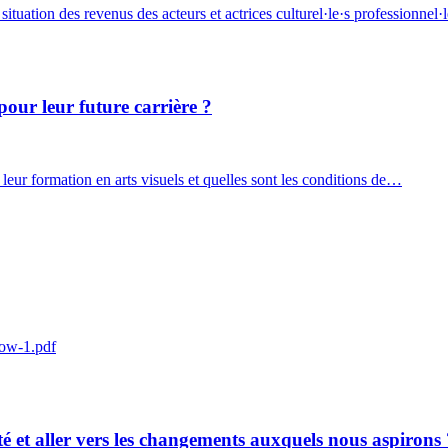
situation des revenus des acteurs et actrices culturel·le·s professionnel
pour leur future carrière ?
e leur formation en arts visuels et quelles sont les conditions de…
low-1.pdf
é et aller vers les changements auxquels nous aspirons 