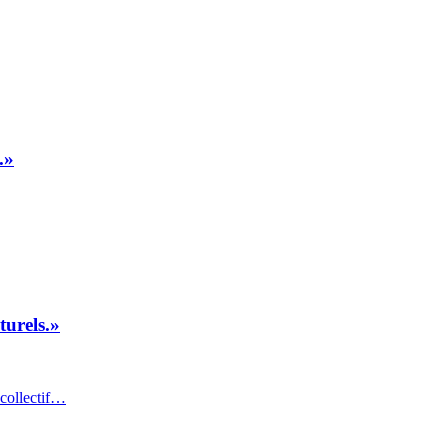
.»
turels.»
 collectif…