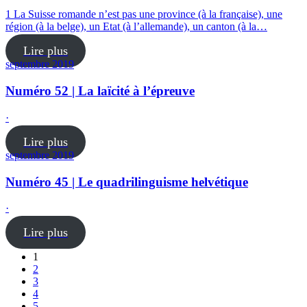
1 La Suisse romande n’est pas une province (à la française), une
région (à la belge), un Etat (à l’allemande), un canton (à la…
Lire plus
septembre 2019
Numéro 52 | La laïcité à l’épreuve
·
Lire plus
septembre 2019
Numéro 45 | Le quadrilinguisme helvétique
·
Lire plus
1
2
3
4
5