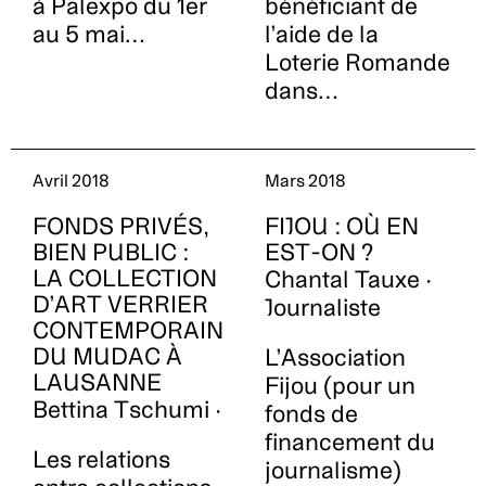
à Palexpo du 1er
bénéficiant de
au 5 mai…
l’aide de la
Loterie Romande
dans…
Avril 2018
Mars 2018
FONDS PRIVÉS,
FIJOU : OÙ EN
BIEN PUBLIC :
EST-ON ?
LA COLLECTION
Chantal Tauxe ·
D’ART VERRIER
Journaliste
CONTEMPORAIN
DU MUDAC À
L’Association
LAUSANNE
Fijou (pour un
Bettina Tschumi ·
fonds de
financement du
Les relations
journalisme)