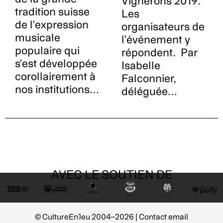
Vignerons 2019.
tradition suisse
Les
de l’expression
organisateurs de
musicale
l’événement y
populaire qui
répondent. Par
s’est développée
Isabelle
corollairement à
Falconnier,
nos institutions…
déléguée…
AVEC LE SOUTIEN DE
© CultureEnJeu 2004–2026 |
Contact email