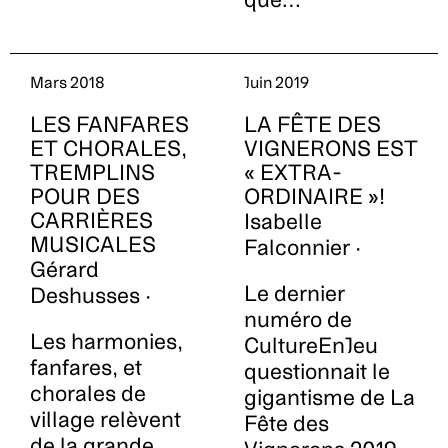
Mars 2018
Juin 2019
LES FANFARES
LA FÊTE DES
ET CHORALES,
VIGNERONS EST
TREMPLINS
« EXTRA-
POUR DES
ORDINAIRE »!
CARRIÈRES
Isabelle
MUSICALES
Falconnier ·
Gérard
Le dernier
Deshusses ·
numéro de
Les harmonies,
CultureEnJeu
fanfares, et
questionnait le
chorales de
gigantisme de La
village relèvent
Fête des
de la grande