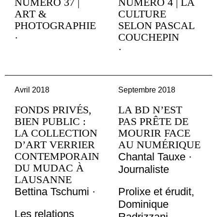
NUMÉRO 37 |
NUMÉRO 4 | LA
ART &
CULTURE
PHOTOGRAPHIE
SELON PASCAL
COUCHEPIN
·
·
Avril 2018
Septembre 2018
FONDS PRIVÉS,
LA BD N’EST
BIEN PUBLIC :
PAS PRÊTE DE
LA COLLECTION
MOURIR FACE
D’ART VERRIER
AU NUMÉRIQUE
CONTEMPORAIN
Chantal Tauxe ·
DU MUDAC À
Journaliste
LAUSANNE
Bettina Tschumi ·
Prolixe et érudit,
Dominique
Les relations
Radrizzani,