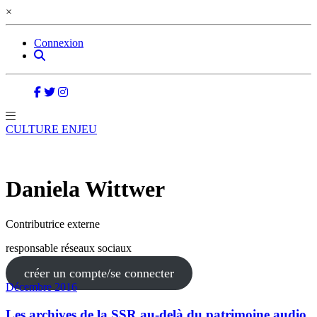
×
Connexion
CULTURE ENJEU
Daniela Wittwer
Contributrice externe
responsable réseaux sociaux
créer un compte/se connecter
Décembre 2016
Les archives de la SSR au-delà du patrimoine audio