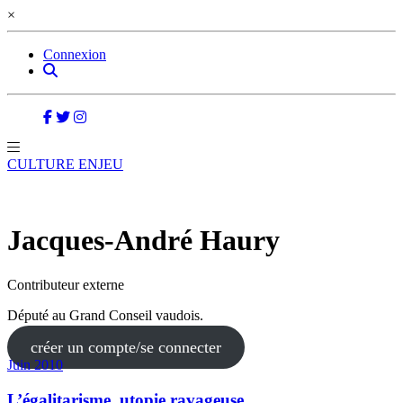
×
Connexion
CULTURE ENJEU
Jacques-André Haury
Contributeur externe
Député au Grand Conseil vaudois.
créer un compte/se connecter
Juin 2010
L’égalitarisme, utopie ravageuse