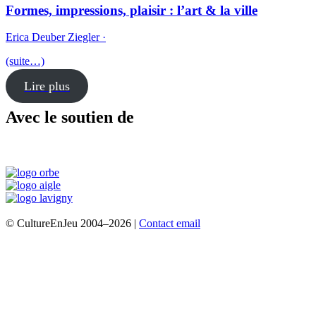
Formes, impressions, plaisir : l’art & la ville
Erica Deuber Ziegler ·
(suite…)
Lire plus
Avec le soutien de
© CultureEnJeu 2004–2026 |
Contact email