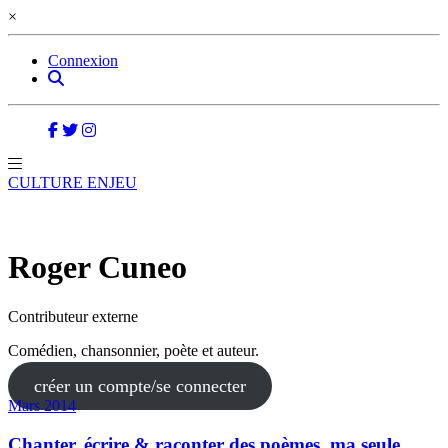
×
Connexion
CULTURE ENJEU
Roger Cuneo
Contributeur externe
Comédien, chansonnier, poète et auteur.
créer un compte/se connecter
Mars 2014
Chanter, écrire & raconter des poèmes, ma seule