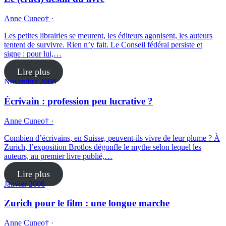
Anne Cuneo† ·
Les petites librairies se meurent, les éditeurs agonisent, les auteurs
tentent de survivre. Rien n’y fait. Le Conseil fédéral persiste et
signe : pour lui,…
Lire plus
Novembre 2008
Écrivain : profession peu lucrative ?
Anne Cuneo† ·
Combien d’écrivains, en Suisse, peuvent-ils vivre de leur plume ? À
Zurich, l’exposition Brotlos dégonfle le mythe selon lequel les
auteurs, au premier livre publié,…
Lire plus
Janvier 2006
Zurich pour le film : une longue marche
Anne Cuneo† ·