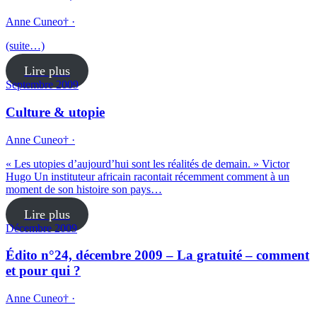
Anne Cuneo† ·
(suite…)
Lire plus
Septembre 2009
Culture & utopie
Anne Cuneo† ·
« Les utopies d’aujourd’hui sont les réalités de demain. » Victor
Hugo Un instituteur africain racontait récemment comment à un
moment de son histoire son pays…
Lire plus
Décembre 2009
Édito n°24, décembre 2009 – La gratuité – comment
et pour qui ?
Anne Cuneo† ·