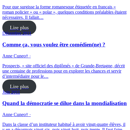
Pour que surgisse la forme romanesque étiquetée en français «
roman policier » ou « polar », quelques conditions préalables étaient
nécessaires. Il fallait…
Lire plus
Décembre 2011
Comme ça, vous voulez être comédien(ne) ?
Anne Cuneo† ·
Prospects, « site officiel des diplômés » de Grande-Bretagne, décrit
une centaine de professions pour en explorer les chances et servir
d’intermédiaire pour le…
Lire plus
Juin 2011
Quand la démocratie se dilue dans la mondialisation
Anne Cuneo† ·
Dans la classe d’un instituteur habitué à avoir vingt-quatre élèves, il
y en a désormais vingt-six, puis vingt-huit, puis trente. Il faut faire