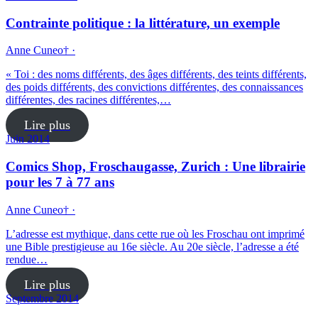
Contrainte politique : la littérature, un exemple
Anne Cuneo† ·
« Toi : des noms différents, des âges différents, des teints différents,
des poids différents, des convictions différentes, des connaissances
différentes, des racines différentes,…
Lire plus
Juin 2014
Comics Shop, Froschaugasse, Zurich : Une librairie
pour les 7 à 77 ans
Anne Cuneo† ·
L’adresse est mythique, dans cette rue où les Froschau ont imprimé
une Bible prestigieuse au 16e siècle. Au 20e siècle, l’adresse a été
rendue…
Lire plus
Septembre 2014