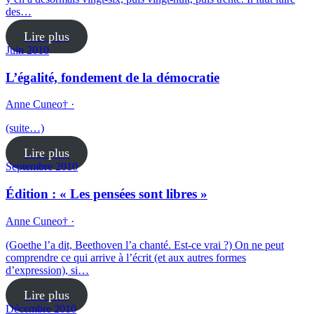
des…
Lire plus
Juin 2010
L’égalité, fondement de la démocratie
Anne Cuneo† ·
(suite…)
Lire plus
Septembre 2010
Édition : « Les pensées sont libres »
Anne Cuneo† ·
(Goethe l’a dit, Beethoven l’a chanté. Est-ce vrai ?) On ne peut
comprendre ce qui arrive à l’écrit (et aux autres formes
d’expression), si…
Lire plus
Décembre 2010