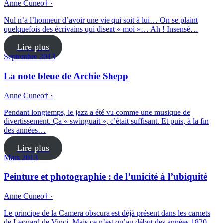
Anne Cuneo† ·
Nul n’a l’honneur d’avoir une vie qui soit à lui… On se plaint
quelquefois des écrivains qui disent « moi »… Ah ! Insensé…
Lire plus
Septembre 2013
La note bleue de Archie Shepp
Anne Cuneo† ·
Pendant longtemps, le jazz a été vu comme une musique de
divertissement. Ça « swinguait », c’était suffi­sant. Et puis, à la fin
des années…
Lire plus
Mars 2013
Peinture et photographie : de l’unicité à l’ubiquité
Anne Cuneo† ·
Le principe de la Camera obscura est déjà présent dans les carnets
de Leonard de Vinci. Mais ce n’est qu’au début des années 1820…