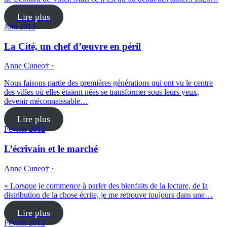
Lire plus
Juin 2013
La Cité, un chef d’œuvre en péril
Anne Cuneo† ·
Nous faisons partie des premières générations qui ont vu le centre
des villes où elles étaient nées se transformer sous leurs yeux,
devenir méconnaissable…
Lire plus
Février 2012
L’écrivain et le marché
Anne Cuneo† ·
« Lorsque je commence à parler des bienfaits de la lecture, de la
distribution de la chose écrite, je me retrouve toujours dans une…
Lire plus
Février 2012