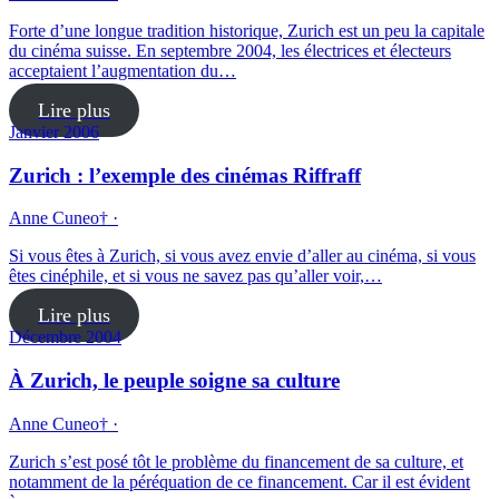
Forte d’une longue tradition historique, Zurich est un peu la capitale
du cinéma suisse. En septembre 2004, les électrices et électeurs
acceptaient l’augmentation du…
Lire plus
Janvier 2006
Zurich : l’exemple des cinémas Riffraff
Anne Cuneo† ·
Si vous êtes à Zurich, si vous avez envie d’aller au cinéma, si vous
êtes cinéphile, et si vous ne savez pas qu’aller voir,…
Lire plus
Décembre 2004
À Zurich, le peuple soigne sa culture
Anne Cuneo† ·
Zurich s’est posé tôt le problème du financement de sa culture, et
notamment de la péréquation de ce financement. Car il est évident