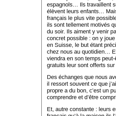
espagnols… Ils travaillent 
élèvent leurs enfants… Mais
français le plus vite possibl
ils sont tellement motivés 
du soir. Ils aiment y venir 
concret possible : on y joue 
en Suisse, le but étant préc
chez nous au quotidien… Et
viendra en son temps peut-ê
gratuits leur sont offerts su
Des échanges que nous avo
il ressort souvent ce que j’a
propre a du bon, c’est un p
comprendre et d’être compri
Et, autre constante : leurs e
français qu’à la maison ils 