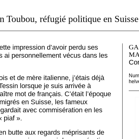
 Toubou, réfugié politique en Suisse 
GA
ette impression d’avoir perdu ses
MA
 les ai personnellement vécus dans les
Con
Numé
is et de mère italienne, j’étais déjà
helv
essin lorsque je suis arrivée à
ître mot de français. C’était l’époque
mmigrés en Suisse, les fameux
regardait avec commisération en les
 piaf ».
en butte aux regards méprisants de