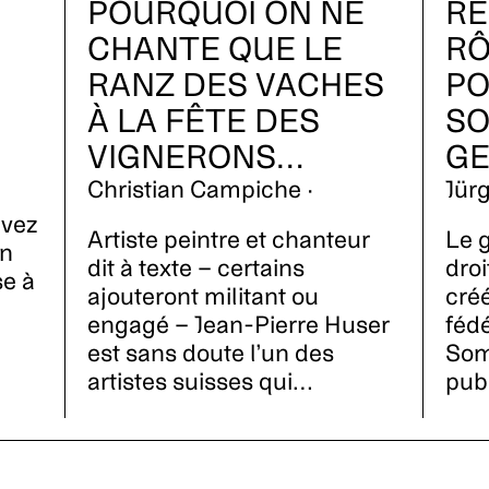
POURQUOI ON NE
RE
CHANTE QUE LE
RÔ
RANZ DES VACHES
PO
À LA FÊTE DES
SO
VIGNERONS…
GE
Christian Campiche ·
Jürg
avez
Artiste peintre et chanteur
Le g
un
dit à texte – certains
dro
se à
ajouteront militant ou
créé
engagé – Jean-Pierre Huser
féd
est sans doute l’un des
Som
artistes suisses qui…
pub