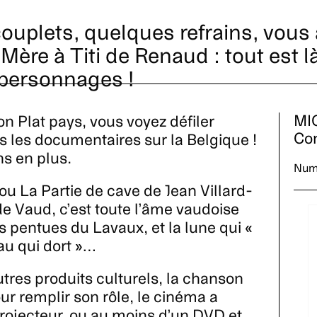
ouplets, quelques refrains, vous 
Mère à Titi de Renaud : tout est là
s personnages !
MI
n Plat pays, vous voyez défiler
Con
 les documentaires sur la Belgique !
ns en plus.
Numé
ou La Partie de cave de Jean Villard-
 de Vaud, c’est toute l’âme vaudoise
es pentues du Lavaux, et la lune qui «
eau qui dort »…
tres produits culturels, la chanson
ur remplir son rôle, le cinéma a
projecteur, ou au moins d’un DVD et