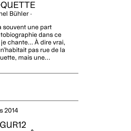
OQUETTE
el Bühler ·
 a souvent une part
utobiographie dans ce
je chante... À dire vrai,
 n’habitait pas rue de la
uette, mais une…
s 2014
AGUR12