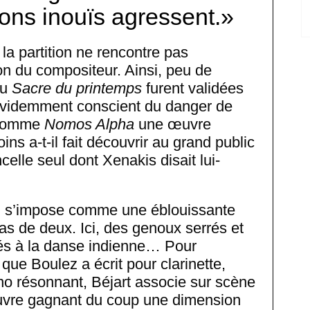
sons inouïs agressent.
 la partition ne rencontre pas
n du compositeur. Ainsi, peu de
du
Sacre du printemps
furent validées
t évidemment conscient du danger de
e comme
Nomos Alpha
une œuvre
ns a-t-il fait découvrir au grand public
elle seul dont Xenakis disait lui-
 s’impose comme une éblouissante
as de deux. Ici, des genoux serrés et
tés à la danse indienne… Pour
que Boulez a écrit pour clarinette,
ano résonnant, Béjart associe sur scène
uvre gagnant du coup une dimension