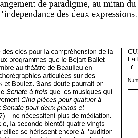
 Changement de paradigme, au mitan 
’indépendance des deux expressions. S
CU
e des clés pour la compréhension de la
La 
ux programmes que le Béjart Ballet
bre au théâtre de Beaulieu en
 chorégraphies articulées sur des
Numé
k et Boulez. Sans doute pourrait-on
de
Sonate à trois
que les musiques qui
ivement
Cinq pièces pour quatuor à
t
Sonate pour deux pianos et
) – ne nécessitent plus de médiation.
le, la seconde bientôt quatre-vingts
reilles se hérissent encore à l’audition