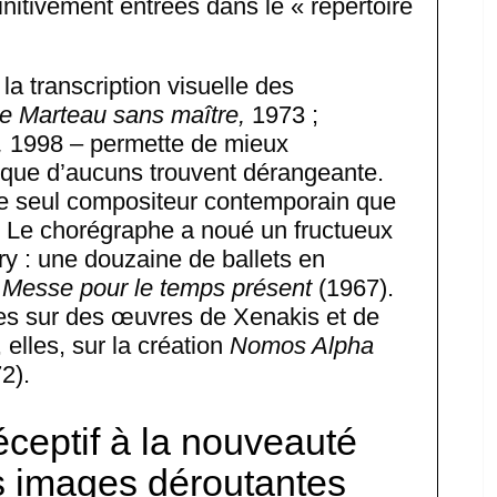
nitivement entrées dans le « répertoire
a transcription visuelle des
e Marteau sans maître,
1973 ;
,
1998 – permette de mieux
 que d’aucuns trouvent dérangeante.
 le seul compositeur contemporain que
. Le chorégraphe a noué un fructueux
ry : une douzaine de ballets en
r
Messe pour le temps présent
(1967).
les sur des œuvres de Xenakis et de
lles, sur la création
Nomos Alpha
2).
réceptif à la nouveauté
es images déroutantes