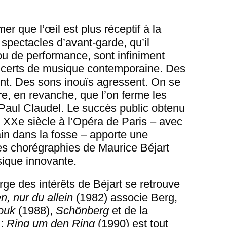
mer que l’œil est plus réceptif à la
 spectacles d’avant-garde, qu’il
u de performance, sont infiniment
ncerts de musique contemporaine. Des
nt. Des sons inouïs agressent. On se
are, en revanche, que l’on ferme les
t Paul Claudel. Le succès public obtenu
 XXe siècle à l’Opéra de Paris – avec
in dans la fosse – apporte une
es chorégraphies de Maurice Béjart
usique innovante.
e des intérêts de Béjart se retrouve
, nur du allein
(1982) associe Berg,
ouk
(1988),
Schönberg
et de la
 ;
Ring um den Ring
(1990) est tout