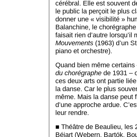
cérébral. Elle est souvent 
le public la perçoit le plus 
donner une « visibilité » h
Balanchine, le chorégraphe 
faisait rien d’autre lorsqu’i
Mouvements
(1963) d’un St
piano et orchestre).
Quand bien même certains 
du chorégraphe
de 1931 – o
ces deux arts ont partie lié
la danse. Car le plus souvent 
même. Mais la danse peut f
d’une approche ardue. C’es
leur rendre.
■ Théâtre de Beaulieu, les
Béjart (Webern, Bartók, Bo