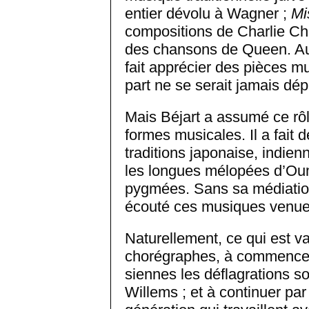
entier dévolu à Wagner ;
Mi
compositions de Charlie Ch
des chansons de Queen. Aut
fait apprécier des pièces mu
part ne se serait jamais dé
Mais Béjart a assumé ce rôl
formes musicales. Il a fait 
traditions japonaise, indienn
les longues mélopées d’Ou
pygmées. Sans sa médiation
écouté ces musiques venue
Naturellement, ce qui est v
chorégraphes, à commencer 
siennes les déflagrations s
Willems ; et à continuer par