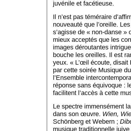
juvénile et facétieuse.
Il n’est pas téméraire d’affir
nouveauté que l’oreille. Les
s’agisse de « non-danse » o
mieux acceptés que les co
images déroutantes intrigue
bouche les oreilles. Il est r
yeux. « L’œil écoute, disai
par cette soirée Musique du
l’Ensemble intercontempora
réponse sans équivoque : l
facilitent l’accès à cette m
Le spectre immensément larg
dans son œuvre.
Wien, Wien
Schönberg et Webern ;
Dib
musique traditionnelle juive