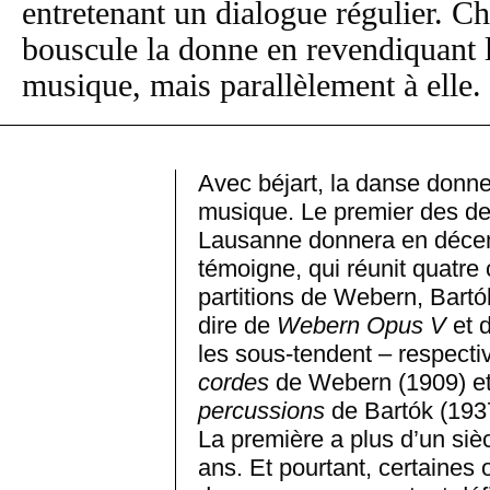
entretenant un dialogue régulier.
bouscule la donne en revendiquant l
musique, mais parallèlement à elle.
Avec béjart, la danse donn
musique. Le premier des de
Lausanne donnera en décem
témoigne, qui réunit quatre
partitions de Webern, Bartó
dire de
Webern Opus V
et 
les sous-tendent – respect
cordes
de Webern (1909) e
percussions
de Bartók (1937
La première a plus d’un sièc
ans. Et pourtant, certaines o