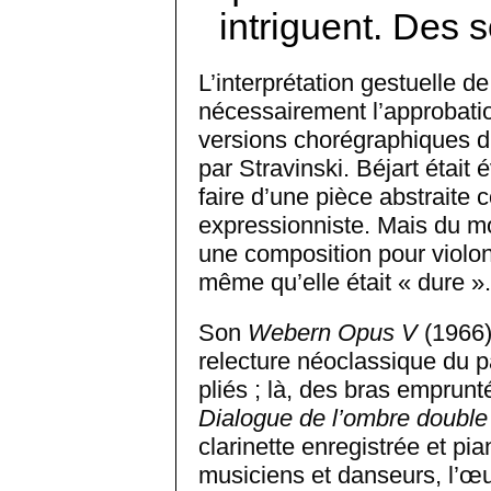
intriguent. Des 
L’interprétation gestuelle de
nécessairement l’approbatio
versions choré­graphiques 
par Stravinski. Béjart étai
faire d’une pièce abstrait
expressionniste. Mais du moi
une composition pour violonc
même qu’elle était « dure ».
Son
Webern Opus V
(1966)
relecture néoclassique du p
pliés ; là, des bras emprun
Dialogue de l’ombre double
clarinette enregistrée et pi
musiciens et danseurs, l’œ