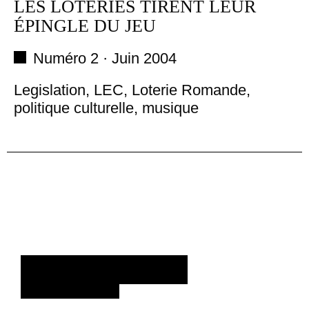
LES LOTERIES TIRENT LEUR
ÉPINGLE DU JEU
JEUX D'ARGENT
LÉGISLATION
Numéro 2 ·
Juin 2004
LOI SUR
Legislation, LEC, Loterie Romande,
L’ENCOURAGEMENT À LA
politique culturelle, musique
CULTURE
LOTERIE ROMANDE
MUSIQUE
ORGANE DE RÉPARTITION
POLITIQUE
POLITIQUE CULTURELLE
CRÉER UN COMPTE/SE
CONNECTER
POLITIQUE FÉDÉRALE