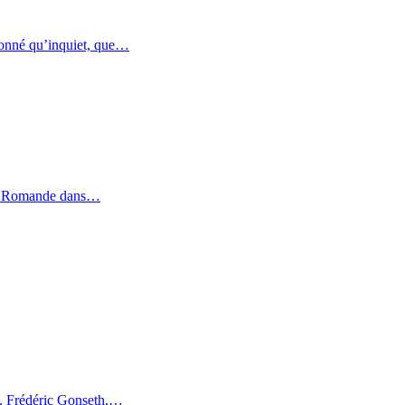
étonné qu’inquiet, que…
erie Romande dans…
 ». Frédéric Gonseth,…