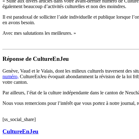
« Suite aux divers articles dans votre avant-dernier numéro de Cultur
également beaucoup d’activités culturelles et non des moindres.
Il est paradoxal de solliciter l’aide individuelle et publique lorsque
en avons besoin.
Avec mes salutations les meilleures. »
Réponse de CultureEnJeu
Genève, Vaud et le Valais, dont les milieux culturels traversent des 
numéro,
CultureEnJeu évoquait abondamment la révision de la loi fribou
votre canton.
Par ailleurs, l’état de la culture indépendante dans le canton de Neuch
Nous vous remercions pour l’intérêt que vous portez à notre journal, ré
[ss_social_share]
CultureEnJeu