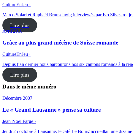
CultureEnJeu ·
Marco Solari et Raphaël Brunschwig interviewés par Ivo Silvestro, jou
Lire plus
Avril 2018
Grâce au plus grand mécène de Suisse romande
CultureEnJeu ·
Depuis l’an dernier nous parcourons nos six cantons romands à la ren
Lire plus
Dans le même numéro
Décembre 2007
Le « Grand Lausanne » pense sa culture
Jean-Noël Farge ·
Jeudi 25 octobre à Lausanne, le café Le Bourg accueil­lait une dizain