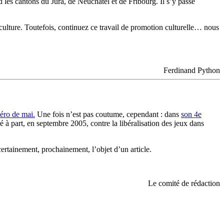
les cantons du Jura, de Neuchâtel et de Fribourg. Il s’y passe
 culture. Toutefois, continuez ce travail de promotion culturelle… nous
Ferdinand Python
éro de mai.
Une fois n’est pas coutume, cependant : dans
son 4e
 à part, en septembre 2005, contre la libéralisation des jeux dans
certainement, prochainement, l’objet d’un article.
Le comité de rédaction