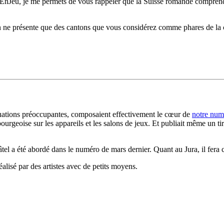
eEnJeu, je me permets de vous rappeler que la Suisse romande comprend 
 l’on ne présente que des cantons que vous considérez comme phares de la
situations préoccupantes, composaient effectivement le cœur de
notre num
rgeoise sur les appareils et les salons de jeux. Et publiait même un tiré
âtel a été abordé dans le numéro de mars dernier. Quant au Jura, il fera 
alisé par des artistes avec de petits moyens.