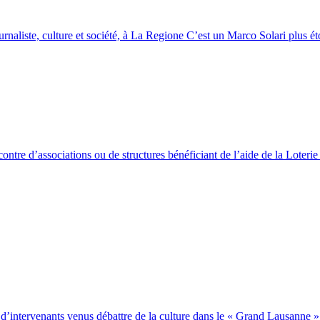
rnaliste, culture et société, à La Regione C’est un Marco Solari plus 
contre d’associations ou de structures bénéficiant de l’aide de la Lot
e d’intervenants venus débattre de la culture dans le « Grand Lau­sanne