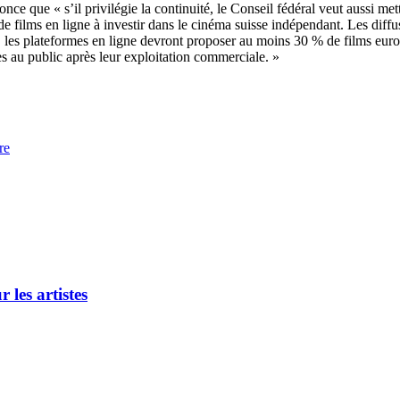
ue « s’il privilégie la continuité, le Conseil fédéral veut aussi mettre 
de films en ligne à investir dans le cinéma suisse indépendant. Les diff
e, les plateformes en ligne devront proposer au moins 30 % de films eur
es au public après leur exploitation commerciale. »
re
 les artistes