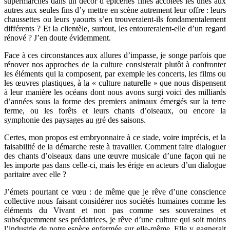
supermarchés dans un décor d’épiceries fines accolées les unes aux
autres aux seules fins d’y mettre en scène autrement leur offre : leurs
chaussettes ou leurs yaourts s’en trouveraient-ils fondamentalement
différents ? Et la clientèle, surtout, les entoureraient-elle d’un regard
rénové ? J’en doute évidemment.
Face à ces circonstances aux allures d’impasse, je songe parfois que
rénover nos approches de la culture consisterait plutôt à confronter
les éléments qui la composent, par exemple les concerts, les films ou
les œuvres plastiques, à la « culture naturelle » que nous dispensent
à leur manière les océans dont nous avons surgi voici des milliards
d’années sous la forme des premiers animaux émergés sur la terre
ferme, ou les forêts et leurs chants d’oiseaux, ou encore la
symphonie des paysages au gré des saisons.
Certes, mon propos est embryonnaire à ce stade, voire imprécis, et la
faisabilité de la démarche reste à travailler. Comment faire dialoguer
des chants d’oiseaux dans une œuvre musicale d’une façon qui ne
les importe pas dans celle-ci, mais les érige en acteurs d’un dialogue
paritaire avec elle ?
J’émets pourtant ce vœu : de même que je rêve d’une conscience
collective nous faisant considérer nos sociétés humaines comme les
éléments du Vivant et non pas comme ses souveraines et
subséquemment ses prédatrices, je rêve d’une culture qui soit moins
l’industrie de notre espèce enfermée sur elle-même. Elle y gagnerait