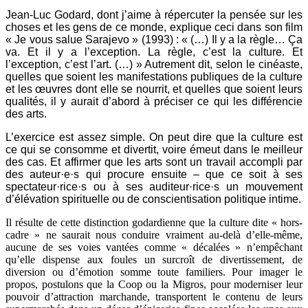
Jean-Luc Godard, dont j’aime à répercuter la pensée sur les
choses et les gens de ce monde, explique ceci dans son film
« Je vous salue Sarajevo » (1993) : « (…) Il y a la règle… Ça
va. Et il y a l’exception. La règle, c’est la culture. Et
l’exception, c’est l’art. (…) » Autrement dit, selon le cinéaste,
quelles que soient les manifestations publiques de la culture
et les œuvres dont elle se nourrit, et quelles que soient leurs
qualités, il y aurait d’abord à préciser ce qui les différencie
des arts.
L’exercice est assez simple. On peut dire que la culture est
ce qui se consomme et divertit, voire émeut dans le meilleur
des cas. Et affirmer que les arts sont un travail accompli par
des auteur·e·s qui procure ensuite – que ce soit à ses
spectateur·rice·s ou à ses auditeur·rice·s un mouvement
d’élévation spirituelle ou de conscientisation politique intime.
Il résulte de cette distinction godardienne que la culture dite « hors-
cadre » ne saurait nous conduire vraiment au-delà d’elle-même,
aucune de ses voies vantées comme « décalées » n’empêchant
qu’elle dispense aux foules un surcroît de divertissement, de
diversion ou d’émotion somme toute familiers. Pour imager le
propos, postulons que la Coop ou la Migros, pour moderniser leur
pouvoir d’attraction marchande, transportent le contenu de leurs